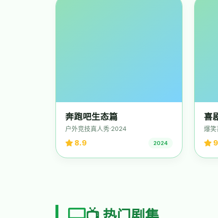
奔跑吧生态篇
喜
户外竞技真人秀·2024
爆笑
8.9
9
2024
📺 热门剧集