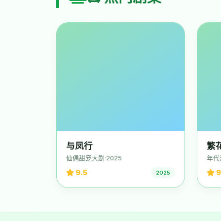
与凤行
繁
仙偶甜宠大剧·2025
年代
9.5
9
2025