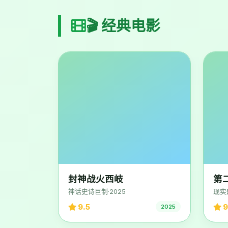
🎬 经典电影
封神战火西岐
第
神话史诗巨制·2025
现实
9.5
9
2025