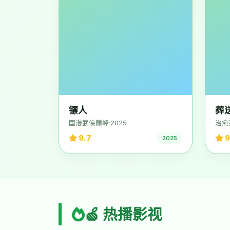
镖人
葬
国漫武侠巅峰·2025
治愈
9.7
9
2025
🍏 热播影视