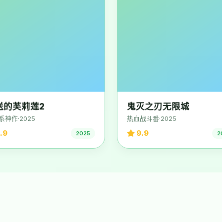
送的芙莉莲2
鬼灭之刃无限城
系神作·2025
热血战斗番·2025
.9
9.9
2025
2