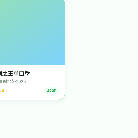
剧之王单口季
喜剧综艺·2025
.3
2025