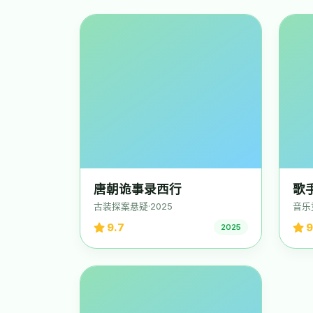
唐朝诡事录西行
歌手
古装探案悬疑·2025
音乐
9.7
9
2025