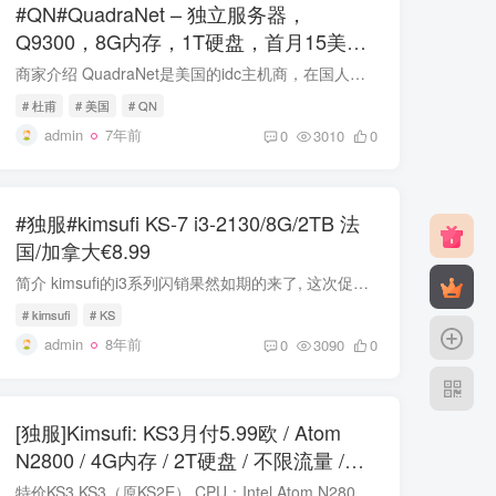
#QN#QuadraNet – 独立服务器，
Q9300，8G内存，1T硬盘，首月15美元
起，多机房可选 送U盘 但只送美国境内
商家介绍 QuadraNet是美国的idc主机商，在国人中拥有较高的知名度，很多中小VPS商家也是从这家拿的机器。本次优惠促销主要是独立服务器。 博主自己对QN网络的感觉，也就那个样了，超售天王机器...
# 杜甫
# 美国
# QN
admin
7年前
0
3010
0
#独服#kimsufi KS-7 i3-2130/8G/2TB 法
国/加拿大€8.99
简介 kimsufi的i3系列闪销果然如期的来了, 这次促销的是ks-7 (也就是支持的ks-3c), 机房包括法国和加拿大, 需要的朋友赶快. ks最大优势就是硬防。 重要提示:11-28目前kimsufi到中国网络不好！！...
# kimsufi
# KS
admin
8年前
0
3090
0
[独服]Kimsufi: KS3月付5.99欧 / Atom
N2800 / 4G内存 / 2T硬盘 / 不限流量 /
100Mbps / 法国OVH 特价
特价KS3 KS3（原KS2E） CPU：Intel Atom N2800 2c / 4t 1.86GHz 内存：4GB DDR3 1066 MHz 硬盘：2TB 端口：100 Mbps 价格：月付5.99欧 （原价7.99欧）+首次安装费9.9欧元 法国：（推荐链接一） ...