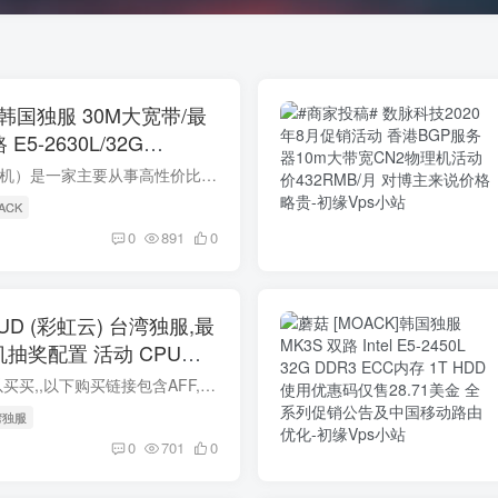
 韩国独服 30M大宽带/最
SD 基础硬件配置
简介 Moack（蘑菇主机）是一家主要从事高性价比便宜韩国独立服务器销售的商家。近期Moack再度推出便宜韩国独立服务器促销，双路E5处理器+32G内存+30M带宽(可50M/100M)月付低至59美元起。均为50M...
ACK
0
891
0
OUD (彩虹云) 台湾独服,最
奖配置 活动 CPU：
发货 内存：8G或16G随机发
有需要的小伙伴可以买买,,以下购买链接包含AFF,不喜可自行去掉. 带宽都是10M上传/20M下载... 提示: 本優惠代碼只適用於新客戶 . 无法使用老账号购买! 無退款須知 : 我已經知曉...
湾独服
0
701
0