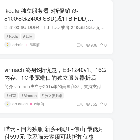
ikoula 独立服务器 5折促销 i3-
8100/8G/240G SSD(或1TB HDD)
€17.50/月
i3-8100 8G DDR4 1TB HDD 或者 240GB SSD 无限流量@1Gbps 法国 €17.50/月 优惠码: IKL50PI3 https://www.ikoula.com/en/dedicated-server €17.50/月 ps:这个配置其他地方应该是找不到的。 当...
# ikoula
# 法国
admin
6年前
0
908
0
virmach 终身6折优惠，E3-1240v1、16G
内存、1G带宽端口的独立服务器折后低
至$27/月 #2020#
简介 virmach成立于2014年的美国商家，支持支付宝、PayPal付款购买，主要从事美国多个数据中心的vps、独立服务器等产品销售，是一个便宜美国服务器销售商家。virmach近期送上了复活节独立服务器...
# 杜甫
# Virmach
# 独立服务器
chuyuan
6年前
0
752
0
喵云 - 国内独服 新乡+镇江+佛山 最低月
付599元 联系喵云客服可获折扣优惠