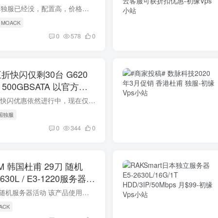
简介 蘑菇家29刀韩国独服已经没，配置高，价格便宜，挺多人抢的，博主曾经去抢那么一台，但是3天都抢到，就放弃了。商家出了新活动，39.75美元，服务器没有限制，所以能随便买，当然了，如果在...
 MOACK
0
578
0
折快闪仅剩30台 G620
M 500GBSATA 以官方为
Krypt独立服务器五折快闪优惠依然进行中，现在仅剩约莫30台名额！朋友们要抢要快！ 优惠时间：此时此刻至优惠码使用完毕。 优惠内容：使用优惠码，以下套餐五折！ 优惠码：FLS8PG5W2BS 优惠套餐...
美国独服
0
344
0
 韩国杜甫 29刀 随机
-2630L / E3-1220服务器
蘑菇家开启了29美金随机服务器活动 该产品使用优惠码82IWKQ4L5V后仅需29美金 该产品将随机开启以下型号： 随机Dual E5-2450L / E5-2630L / E3-1220 随机16/32 GB RAM 随机1TB HDD / 240G SSD / ...
ACK