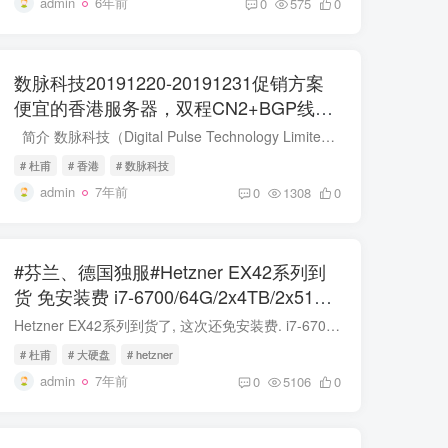
admin
6年前
0
575
0
数脉科技20191220-20191231促销方案
便宜的香港服务器，双程CN2+BGP线
路，E3/E5特惠360元起
简介 数脉科技（Digital Pulse Technology Limited，香港CR编号 2830621），香港数据中心基础服务商，依托于Tier3+数据中心，致力于为中小企业提供高品质的数据中心基础服务及服务器租用...
# 杜甫
# 香港
# 数脉科技
admin
7年前
0
1308
0
#芬兰、德国独服#Hetzner EX42系列到
货 免安装费 i7-6700/64G/2x4TB/2x512G
NVMe 34/月
Hetzner EX42系列到货了, 这次还免安装费. i7-6700/64G/2x4TB HDD/芬兰€34/德国€39 i7-6700/64G/2x512GB NVMe/芬兰€34/德国€39 https://www.hetzner.com/dedicated-rootserver/matrix-ex ht...
# 杜甫
# 大硬盘
# hetzner
admin
7年前
0
5106
0