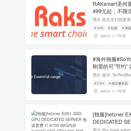
RAKsmart圣何
499元起，不限
# VPS
# 杜甫
# 美国
admin
7年前
#海外独服#SoY
刚需的可”节约” 2
# OVH
# 独立服务器
admin
7年前
[独服]hetzner 
DEDICATED S
64G内存 2x500G