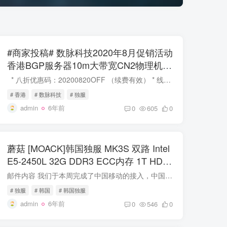
#商家投稿# 数脉科技2020年8月促销活动
香港BGP服务器10m大带宽CN2物理机活
动价432RMB/月 对博主来说价格略贵
* 八折优惠码：20200820OFF （续费有效） * 线路接入：CN2、CU、CMI、HGC、KT等，中国方向直连优化 * 测试IP：45.136.13.254 支付支持：Alipay、银联、PayPal(支持中国内地) 货币支持...
# 香港
# 数脉科技
# 独服
admin
6年前
0
605
0
蘑菇 [MOACK]韩国独服 MK3S 双路 Intel
E5-2450L 32G DDR3 ECC内存 1T HDD
使用优惠码仅售28.71美金 全系列促销公
邮件内容 我们于本周完成了中国移动的接入，中国移动用户可体验到较好的连接速度 目前我方对中国大陆地区路由策略为中国电信使用上海出口的CN2线路，中国联通使用上海和北京出口的LG线路，中国...
告及中国移动路由优化
# 独服
# 韩国
# 韩国独服
admin
6年前
0
546
0