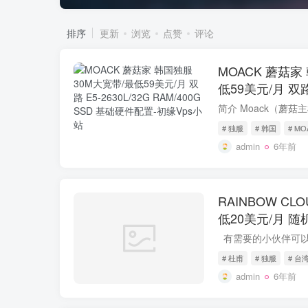
排序
更新
浏览
点赞
评论
MOACK 蘑菇家
低59美元/月 双路 E5-2630L/32G
RAM/400G S
# 独服
# 韩国
# MO
admin
6年前
RAINBOW CL
低20美元/月 随机抽
e3-12xx随机
货
# 杜甫
# 独服
# 台
admin
6年前