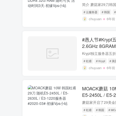
活动时间3天
# 云服务器
# 韩国
#
chuyuan
6年前
#愚人节#Krypt五
2.6GHz 8GRA
准
# 杜甫
# Krypt
# 
chuyuan
6年前
MOACK蘑菇 10M
E5-2450L / E5
#2020-03#
# 杜甫
# 韩国
# MO