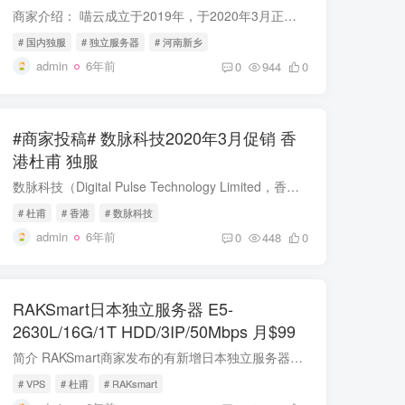
商家介绍： 喵云成立于2019年，于2020年3月正式运营；国人IDC主机商，基于KVM虚拟架构，VPS数据中心为韩国，去程三网骨干直连，回程CN2直连，速度比较优秀，产品线包括NAT以及其它相关业务。本...
# 国内独服
# 独立服务器
# 河南新乡
admin
6年前
0
944
0
#商家投稿# 数脉科技2020年3月促销 香
港杜甫 独服
数脉科技（Digital Pulse Technology Limited，香港CR编号 2830621），香港数据中心基础服务商，依托于Tier3+数据中心，致力于为中小企业提供高品质的数据中心基础服务及服务器租用、服务器托管...
# 杜甫
# 香港
# 数脉科技
admin
6年前
0
448
0
RAKSmart日本独立服务器 E5-
2630L/16G/1T HDD/3IP/50Mbps 月$99
简介 RAKSmart商家发布的有新增日本独立服务器E5-2630L套餐，月付99美金，如果有需要亚洲独立服务器的可以看看，同时也有提供站日本和美国群服务器，多达5+253IP地址。 RAKsmart日本机房新品上...
# VPS
# 杜甫
# RAKsmart