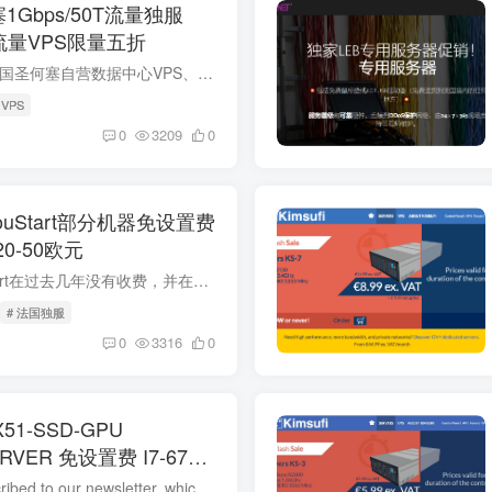
塞1Gbps/50T流量独服
流量VPS限量五折
简介 此次主打的是美国圣何塞自营数据中心VPS、独立服务器大流量业务产品，有精品网（美国圣何塞CN2 GIA直连线路）、大陆优化线路、国际BGP线路可以选择。爆款1Gbps大带宽端口不限流量VPS每日限...
VPS
0
3209
0
ouStart部分机器免设置费
0-50欧元
简介 提示: SoYouStart在过去几年没有收费，并在去年恢复了安装费。而且他们还取消了最具性价比的E5v2-SAT-1-16，这款机器售价为30欧元，现在30欧元只能买到E3-1225v2。 去年他们的老板说OVH和S...
# 法国独服
0
3316
0
EX51-SSD-GPU
ERVER 免设置费 I7-6700
 SSD GTX1080
简介 You have subscribed to our newsletter, which regularly provides you with all the latest news and information from Hetzner Online GmbH. In this October edition, we would like t...