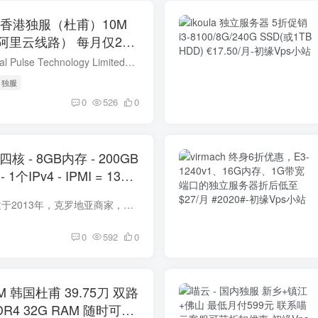
香港独服（杜甫）10M
里云线路） 每月仅299
0港币 #2020年5月#
简介 数脉科技（Digital Pulse Technology Limited，香港CR编号 2830621），香港数据中心基础服务商，依托于Tier3+数据中心，致力于为中小企业提供高品质的数据中心基础服务及服务器租用、服务...
# 独服
0
526
0
0 四核 - 8GB内存 - 200GB
- 1个IPv4 - IPMI = 13美
斯数据中心
drServer，品牌创建于2013年，克罗地亚商家，主要从事美国达拉斯数据中心的VPS、独立服务器产品销售。 切记：请看看文章最底部的商家的tos。 缺点：加IP费用较高，网络在中国出口访问高...
0
592
0
M 韩国杜甫 39.75刀 双路
 DDR4 32G RAM 随时可买