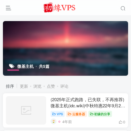
微基主机
共5篇
排序
更新
浏览
点赞
评论
(2025年正式跑路，已失联，不再推荐)
微基主机(idc.wiki)中秋特惠22年9月20
日前, 亚洲优化线打折，年付获得某些
VPS
云服务器
初缘的分享
双倍快乐
4年前
0