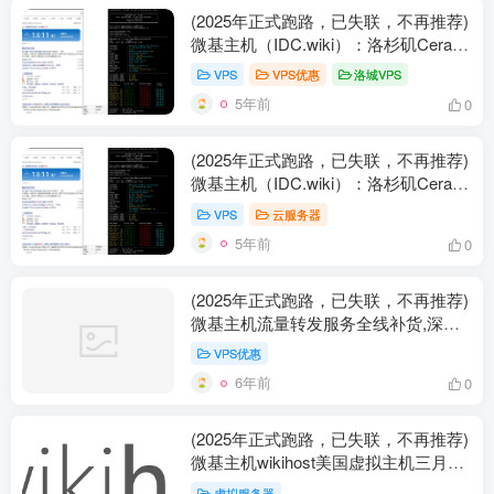
(2025年正式跑路，已失联，不再推荐)
微基主机（IDC.wiki）：洛杉矶Cera/
月付￥30元起/AMD 5900x/三网联通回
VPS
VPS优惠
洛城VPS
程/1Gbps端口/DDOS防护/KVM
5年前
0
154.208.x.x段奈飞仅解锁自制剧(自行
测试)
(2025年正式跑路，已失联，不再推荐)
微基主机（IDC.wiki）：洛杉矶Cera/
月付￥30元起/AMD 5900x/三网联通回
VPS
云服务器
程/1Gbps端口/DDOS防护/KVM
5年前
0
154.208.x.x段奈飞仅解锁自制剧
(2025年正式跑路，已失联，不再推荐)
微基主机流量转发服务全线补货,深港
IPLC/莞港IPLC/日苏IPLC/京德IPLC,按
VPS优惠
量付费,
6年前
0
(2025年正式跑路，已失联，不再推荐)
微基主机wikihost美国虚拟主机三月促
销/终身三折/洛杉矶CERA机房CN2
虚拟服务器