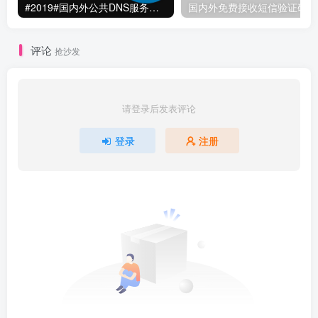
#2019#国内外公共DNS服务整理汇总-更快更安全更稳定本地DNS解析服务
国
评论
抢沙发
请登录后发表评论
登录
注册