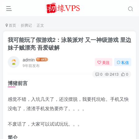
首页
折腾记
正文
我可能玩了假游戏2：泳装派对 又一神级游戏 里边
妹子贼漂亮 吾爱破解
admin
关注
私信
9年前发布
0
2413
0
博猪前言
感觉不错，入坑几天了，还没摆脱，我要托坑哈。手机又快
没电了，渣渣手机发热要炸了。。。。
不废话了，大家可以试试玩玩。。。
简介