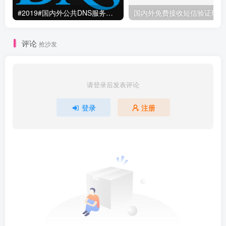
#2019#国内外公共DNS服务整理汇总-更快更安全更稳定本地DNS解析服务
国
评论
抢沙发
请登录后发表评论
登录
注册