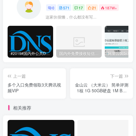
0
571
17
21
187W+
这家伙很懒，什么都没有写...
#2019#国内外公共DNS服务整理汇总-更快更安全更稳定本地DNS解析服务
国内外免费接收短信验证码平台网站
上一篇
下一篇
多个入口免费领取3天腾讯视
金山云 （大米云） 简单评测
频VIP
1核 1G 50GB硬盘 1M BGP
网络
相关推荐