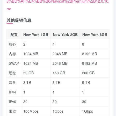
8%BD%AF%E4%BB%B6/Navicat%2BPremium%2B12.0.10.
rar
其他促销信息
配置
New York 1GB
New York 2GB
New York 8GB
核心
2
4
8
内存
1024 MB
2048 MB
8192 MB
SWAP
1024 MB
2048 MB
8192 MB
硬盘
50 GB
150 GB
200 GB
流量
3 TB
3 TB
5 TB
IPv4
1
1
1
IPv6
30
30
30
带宽
100Mbps
1Gbps
1Gbps