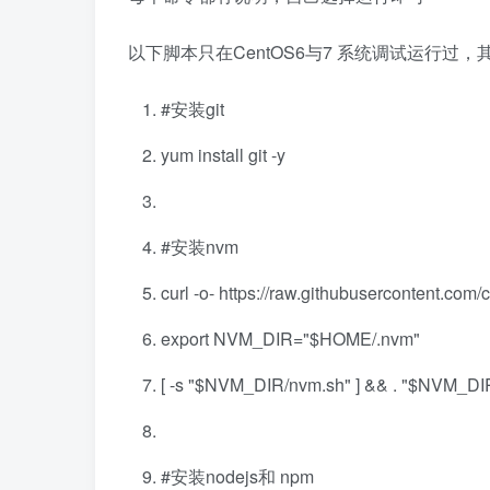
以下脚本只在CentOS6与7 系统调试运行过
#安装git
yum install git -y
#安装nvm
curl -o- https://raw.githubusercontent.com/c
export NVM_DIR="$HOME/.nvm"
[ -s "$NVM_DIR/nvm.sh" ] && . "$NVM_DI
#安装nodejs和 npm