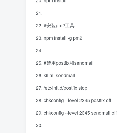
npm install
#安装pm2工具
npm install -g pm2
#禁用postfix和sendmail
killall sendmail
/etc/init.d/postfix stop
chkconfig --level 2345 postfix off
chkconfig --level 2345 sendmail off