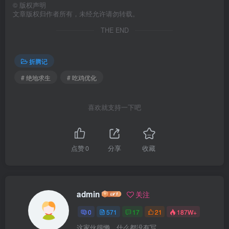
©
版权声明
文章版权归作者所有，未经允许请勿转载。
THE END
折腾记
# 绝地求生
# 吃鸡优化
喜欢就支持一下吧
点赞
0
分享
收藏
admin
关注
0
571
17
21
187W+
这家伙很懒，什么都没有写...