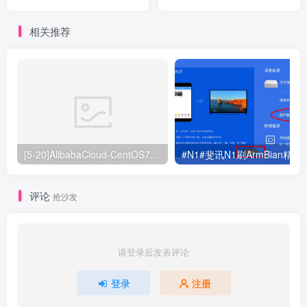
相关推荐
[5-20]AlibabaCloud-CentOS7-Pure-and-safe V1.6.4(大更新\脚本通用化) 净化阿里云centos系统
#N1#斐讯N1刷ArmBian精简步骤
评论
抢沙发
请登录后发表评论
登录
注册