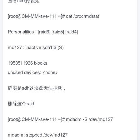
查看raid的情况
[root@CM-MM-sve-111 ~]# cat /proc/mdstat
Personalities : [raid6] [raid5] [raid4]
md127 : inactive sdh1[3](S)
1953511936 blocks
unused devices: <none>
确实是sdh这块盘无法挂载，
删除这个raid
[root@CM-MM-sve-111 ~]# mdadm -S /dev/md127
mdadm: stopped /dev/md127