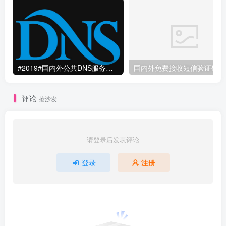
#2019#国内外公共DNS服务整理汇总-更快更安全更稳定本地DNS解析服务
国
评论
抢沙发
请登录后发表评论
登录
注册