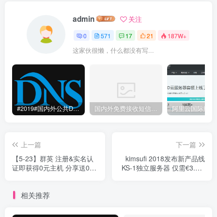
admin
关注
0
571
17
21
187W+
这家伙很懒，什么都没有写...
#2019#国内外公共DNS服务整理汇总-更快更安全更稳定本地DNS解析服务
国内外免费接收短信验证码平台网站
上一篇
下一篇
【5-23】群英 注册&实名认
kimsufi 2018发布新产品线
证即获得0元主机 分享送0元
KS-1独立服务器 仅需€3.99/
首月国内华南高防 1核 2G内
月 法国或加拿大 OVH
存 80G硬盘 10M独享宽带
相关推荐
5G防御