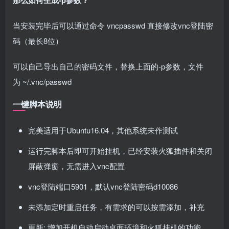
那么如何生成-p参数？
当安装完毕后可以通过命令
vncpasswd
直接修改vnc登陆密
码（最长8位）
可以自己导出自己的密码文件，替换上面的-p参数，文件
为
~
/
.
vnc
/
passwd
一键脚本说明
完美适用于Ubuntu16.04，其他系统未作测试
运行完脚本后即可开始挂机，已经安装火狐插件和关闭
屏蔽弹窗，无需进入vnc配置
vnc登陆端口5901，默认vnc登陆密码d10086
未添加定时重启任务，有需求的可以按需添加，补充
更新: 增加开机自动启动桌面环境和火狐挂机的功能