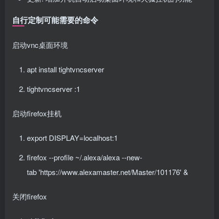
自行定制可能需要的命令
启动vnc桌面环境
apt install tightvncserver
tightvncserver :1
启动firefox挂机
export DISPLAY=localhost:
1
firefox --profile ~/.alexa/alexa --
new
-
tab 'https:
//www.alexamaster.net/Master/101176' &
关闭firefox