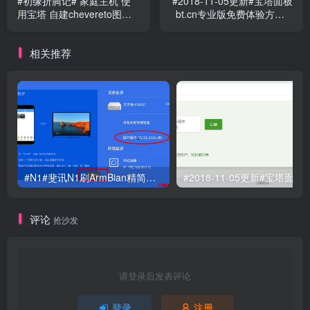
#初缘折腾记# 家庭主机 使
#2018-11-05更新#宝塔面板
用宝塔 自建chevereto图床
bt.cn专业版免费体验方法 #
图文并茂 建议使用wifi浏览
已失效#
相关推荐
#N1#斐讯N1刷ArmBian精简步骤以及安装宝塔说明 ZeroTier内网穿透
评论
抢沙发
请登录后发表评论
登录
注册