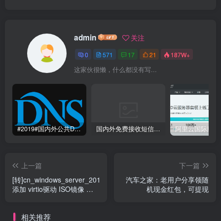
admin
关注
0
571
17
21
187W+
这家伙很懒，什么都没有写...
#2019#国内外公共DNS服务整理汇总-更快更安全更稳定本地DNS解析服务
国内外免费接收短信验证码平台网站
上一篇
下一篇
[转]cn_windows_server_2019
汽车之家：老用户分享领随
添加 virtio驱动 ISO镜像 支
机现金红包，可提现
持vultr等各种kvm安装
相关推荐