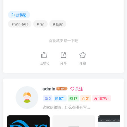
折腾记
# WinRAR
# rar
# 压缩
喜欢就支持一下吧
点赞
0
分享
收藏
admin
关注
0
571
17
21
187W+
这家伙很懒，什么都没有写...