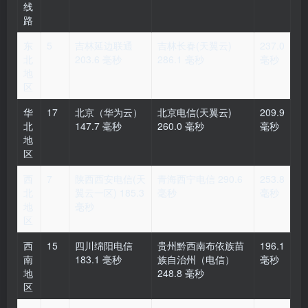
线
路
东
5
吉林延边联通
吉林长春(天翼云)
237.0
北
203.6 毫秒
286.1 毫秒
毫秒
地
区
华
17
北京（华为云）
北京电信(天翼云)
209.9
北
147.7 毫秒
260.0 毫秒
毫秒
地
区
西
7
陕西西安电信(天
青海西宁电信 290.6
253.8
北
翼云一区) 185.3
毫秒
毫秒
地
毫秒
区
西
15
四川绵阳电信
贵州黔西南布依族苗
196.1
南
183.1 毫秒
族自治州（电信）
毫秒
地
248.8 毫秒
区