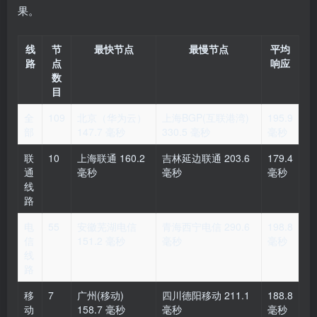
果。
线
节
最快节点
最慢节点
平均
路
点
响应
数
目
全
109
北京（华为云）
上海BGP(互联港湾)
195.9
部
147.7 毫秒
330.5 毫秒
毫秒
联
10
上海联通 160.2
吉林延边联通 203.6
179.4
通
毫秒
毫秒
毫秒
线
路
电
55
安徽芜湖电信
青海西宁电信 290.6
198.8
信
151.2 毫秒
毫秒
毫秒
线
路
移
7
广州(移动)
四川德阳移动 211.1
188.8
动
158.7 毫秒
毫秒
毫秒