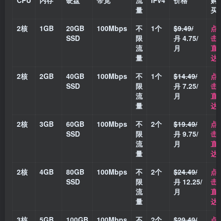
CPU
内存
硬盘
带宽
流
IPv4
价格
购
量
买
2核
1GB
20GB
100Mbps
不
1个
$9.49/
点
SSD
限
月
4.75/
击
流
月
直
量
达
2核
2GB
40GB
100Mbps
不
1个
$14.49/
点
SSD
限
月
7.25/
击
流
月
直
量
达
2核
3GB
60GB
100Mbps
不
2个
$19.49/
点
SSD
限
月
9.75/
击
流
月
直
量
达
2核
4GB
80GB
100Mbps
不
2个
$24.49/
点
SSD
限
月
12.25/
击
流
月
直
量
达
3核
5GB
100GB
100Mbps
不
2个
$29.49/
点