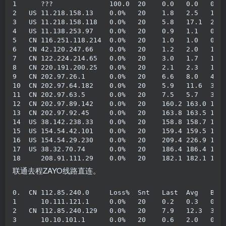
1
???
100.0
20
0.0
0.0
0.0
2
   US 
11.218
.
158.13
0.0
%
20
1.8
2.5
1.8
3
   US 
11.218
.
158.118
0.0
%
20
5.8
17.1
2.4
4
   US 
11.138
.
253.97
0.0
%
20
0.9
1.1
0.9
5
   CN 
116.251
.
118.214
0.0
%
20
1.0
1.0
0.8
6
   CN 
42.120
.
247.66
0.0
%
20
1.2
2.0
1.1
7
   CN 
122.224
.
214.65
0.0
%
20
3.0
1.7
1.1
8
   CN 
220.191
.
200.25
0.0
%
20
2.1
2.3
1.7
9
   CN 
202.97
.
26.1
0.0
%
20
6.6
8.0
4.6
10
  CN 
202.97
.
64.182
0.0
%
20
5.9
11.6
3.6
11
  CN 
202.97
.
63.5
0.0
%
20
7.5
5.7
3.6
12
  CN 
202.97
.
89.142
0.0
%
20
160.2
163.0
159
13
  CN 
202.97
.
92.45
0.0
%
20
163.8
163.5
159
14
  US 
38.142
.
238.33
0.0
%
20
158.8
158.7
158
15
  US 
154.54
.
42.101
0.0
%
20
159.4
159.5
159
16
  US 
154.54
.
29.230
0.0
%
20
209.4
226.9
190
17
  US 
38.32
.
70.74
0.0
%
20
186.4
186.4
186
18
208.91
.
111.29
0.0
%
20
182.1
182.1
182
联通去程ZAYO线路直连。
0.
  CN 
112.85
.
240.0
Loss
%
Snt
Last
Avg
Bes
1
10.111
.
121.1
0.0
%
20
0.2
0.3
0.2
2
   CN 
112.85
.
240.129
0.0
%
20
7.9
12.3
3.3
3
10.10
.
101.1
0.0
%
20
0.6
2.0
0.6