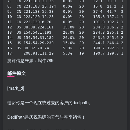
7.
  CN 
221.183
.
23.26
0.0
%
20
32.1
23.3
19.
8.
  CN 
221.183
.
25.194
0.0
%
20
15.8
21.2
15.
9.
  CN 
221.183
.
55.33
0.0
%
20
37.4
41.7
37.
10.
 CN 
223.120
.
12.25
0.0
%
20
185.6
187.4
185
11.
 CN 
223.120
.
6.70
0.0
%
20
191.0
192.7
190
12.
 US 
38.88
.
224.161
15.0
%
20
234.3
236.2
233
13.
 US 
154.54
.
1.193
20.0
%
20
234.8
235.1
233
14.
 US 
154.54
.
31.189
20.0
%
20
243.6
245.6
243
15.
 US 
154.54
.
29.230
15.0
%
20
244.1
246.4
243
16.
 US 
38.32
.
70.74
5.0
%
20
190.7
192.6
190
17.
208.91
.
111.29
5.3
%
19
190.7
199.3
190
测评信息来源：蜗牛789
邮件原文
[mark_d]
谢谢你是一个现在或过去的客户的dedipath。
DediPath是庆祝温暖的天气与春季销售！