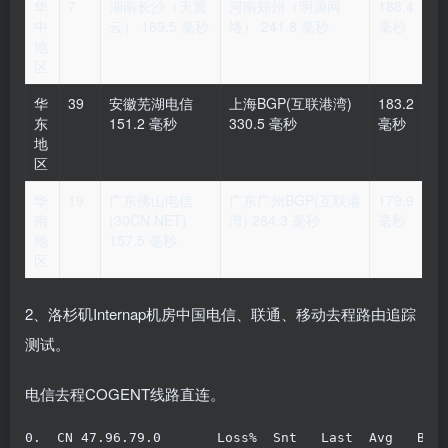
华
7
湖南长沙（天翼
河南郑州（明源网
188.4
中
云） 169.5 毫秒
络） 241.8 毫秒
毫秒
地
区
华
39
安徽芜湖电信
上海BGP(互联港湾)
183.2
东
151.2 毫秒
330.5 毫秒
毫秒
地
区
华
19
广东佛山电信
广东广州BGP(互联港
179.9
南
(30CN.NET)
湾) 284.3 毫秒
毫秒
地
157.5 毫秒
区
2、洛杉矶Internap机房中国电信、联通、移动去程路由追踪
测试。
电信去程COGENT线路直连。
0.
  CN 
47.96
.
79.0
Loss
%
Snt
Last
Avg
Bes