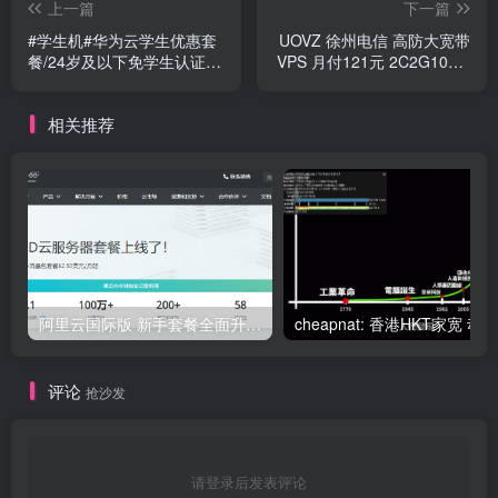
上一篇
下一篇
#学生机#华为云学生优惠套
UOVZ 徐州电信 高防大宽带
餐/24岁及以下免学生认证/1
VPS 月付121元 2C2G100M
核2G内存年付99元/2核4G
500G流量 系统盘20G 防
内存年付199元/最多可按优
御：默认提供100GBps防护
相关推荐
惠价格续费3次
(秒解)
阿里云国际版 新手套餐全面升级（2.0版）新加坡等海外节点 最低2.5美元/月 T5实例 1核 512M内存 30M宽带 1T定向流量 限时特价
评论
抢沙发
请登录后发表评论