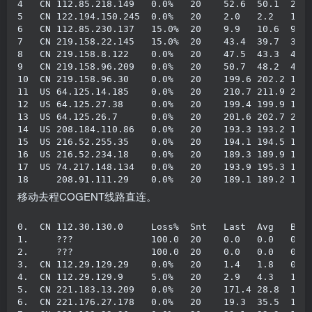
4
   CN 
112.85
.
218.149
0.0
%
20
52.6
50.1
26.
5
   CN 
122.194
.
150.245
0.0
%
20
2.0
2.2
1.4
6
   CN 
112.85
.
230.137
15.0
%
20
9.9
10.6
9.9
7
   CN 
219.158
.
22.145
15.0
%
20
43.4
39.7
39.
8
   CN 
219.158
.
8.122
0.0
%
20
47.5
43.3
40.
9
   CN 
219.158
.
96.209
0.0
%
20
50.7
48.2
44.
10
  CN 
219.158
.
96.30
0.0
%
20
199.6
202.2
198
11
  US 
64.125
.
14.185
0.0
%
20
210.7
211.9
210
12
  US 
64.125
.
27.38
0.0
%
20
199.4
199.9
196
13
  US 
64.125
.
26.7
0.0
%
20
201.6
202.7
201
14
  US 
208.184
.
110.86
0.0
%
20
193.3
193.2
192
15
  US 
216.52
.
255.35
0.0
%
20
194.1
194.5
193
16
  US 
216.52
.
234.18
0.0
%
20
189.3
189.9
189
17
  US 
74.217
.
148.134
0.0
%
20
193.9
195.3
193
18
208.91
.
111.29
0.0
%
20
189.1
189.2
188
移动去程COGENT线路直连。
0.
  CN 
112.30
.
130.0
Loss
%
Snt
Last
Avg
Bes
1.
???
100.0
20
0.0
0.0
0.0
2.
???
100.0
20
0.0
0.0
0.0
3.
  CN 
112.29
.
129.29
0.0
%
20
1.4
1.8
0.6
4.
  CN 
112.29
.
129.9
5.0
%
20
2.9
4.3
1.7
5.
  CN 
221.183
.
13.209
0.0
%
20
171.4
28.8
1.0
6.
  CN 
221.176
.
27.178
0.0
%
20
19.3
35.5
19.