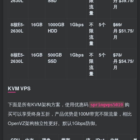
2630L
SSD
限
月
$39.75/
流
月
量
8核E5-
16GB
1000GB
1Gbps
不
5个
$69/
2630L
HDD
限
月
$51.75/
流
月
量
8核E5-
16GB
500GB
1Gbps
不
5个
$73/
2630L
SSD
限
月
$54.75/
流
月
量
KVM VPS
下面是所有KVM架构方案，使用优惠码
购
springvps5019
买可以享受终身五折，产品优势是100M带宽不限流量，相比
OpenVZ架构独立性更好。默认1Gbps防御。