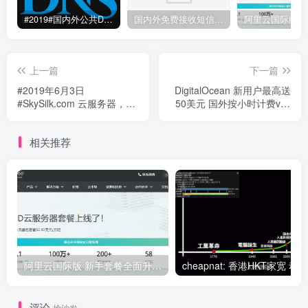
#2019#国内外公共DNS服务整理汇总-更快更安全更稳定本地DNS解析服务
国内外免费接收短信验证码平台网站
上一篇
下一篇
#2019年6月3日
DigitalOcean 新用户最高送
#SkySilk.com 云服务器，不
50美元 国外按小时计费vps
花一分钱
云服务器
相关推荐
阿里云国际版 新手套餐全面升级（2.0版）新加坡等海外节点 最低2.5美元/月 T5实例 1核 512M内存 30M宽带 1T定向流量 限时特价
评论
抢沙发