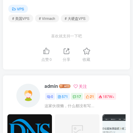
VPS
# 美国VPS
# Virmach
# 大硬盘VPS
喜欢就支持一下吧
点赞
0
分享
收藏
admin
关注
0
571
17
21
187W+
这家伙很懒，什么都没有写...