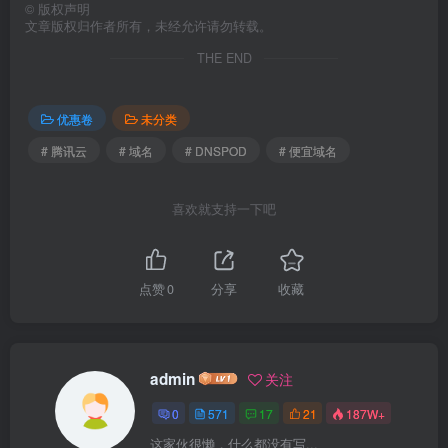
©
版权声明
文章版权归作者所有，未经允许请勿转载。
THE END
优惠卷
未分类
# 腾讯云
# 域名
# DNSPOD
# 便宜域名
喜欢就支持一下吧
点赞
0
分享
收藏
admin
关注
0
571
17
21
187W+
这家伙很懒，什么都没有写...