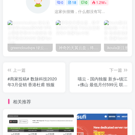
0
18
0
1.2W+
这家伙很懒，什么都没有写...
greencloudvps 绿云在所有Windows和KVM VPS上重复享受40％的折扣 复活节快乐#2020#
神奇的天翼云盘，终于拿到30T容量了#入口已经消失#
上一篇
下一篇
#商家投稿# 数脉科技2020
喵云 - 国内独服 新乡+镇江
年3月促销 香港杜甫 独服
+佛山 最低月付599元 联系
喵云客服可获折扣优惠
相关推荐